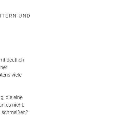
TERN UND D
mt deutlich
iner
tens viele
g, die eine
n es nicht,
u schmeißen?