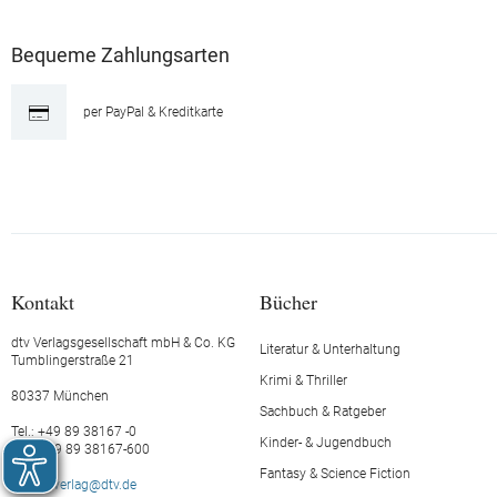
Bequeme Zahlungsarten
per PayPal & Kreditkarte
Kontakt
Bücher
dtv Verlagsgesellschaft mbH & Co. KG
Literatur & Unterhaltung
Tumblingerstraße 21
Krimi & Thriller
80337 München
Sachbuch & Ratgeber
Tel.: +49 89 38167 -0
Kinder- & Jugendbuch
Fax: +49 89 38167-600
Fantasy & Science Fiction
E-Mail:
verlag@dtv.de