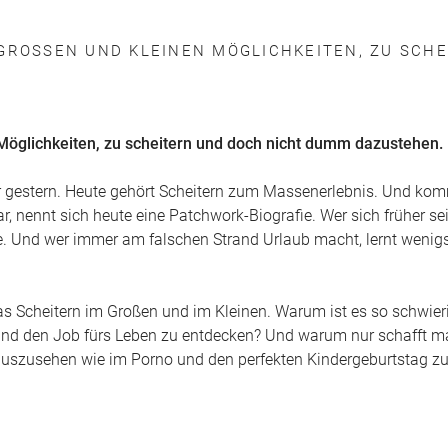
GROSSEN UND KLEINEN MÖGLICHKEITEN, ZU SCHEI
 Möglichkeiten, zu scheitern und doch nicht dumm dazustehen.
 gestern. Heute gehört Scheitern zum Massenerlebnis. Und kom
ar, nennt sich heute eine Patchwork-Biografie. Wer sich früher se
be. Und wer immer am falschen Strand Urlaub macht, lernt wenigs
s Scheitern im Großen und im Kleinen. Warum ist es so schwieri
und den Job fürs Leben zu entdecken? Und warum nur schafft ma
auszusehen wie im Porno und den perfekten Kindergeburtstag z