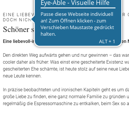
EINE LIEBEVOLL-IRONISCHE BETRACHTUNG DER 
OCH NICHT DUMM DAZUSTEHEN.
Schöner scheitern
Eine liebevoll-ironische Betrachtung der großen und kleinen
Den direkten Weg aufwärts gehen und nur gewinnen – das war
cooler daher als früher: Was einst eine gescheiterte Existenz w
gescheiterten Ehe schämte, ist heute stolz auf seine neue Lie
neue Leute kennen.
In präzise beobachteten und ironischen Kapiteln geht es um da
große Liebe zu finden, eine ganz normale Familie zu gründen 
regelmäßig die Espressomaschine zu entkalken, beim Sex so 