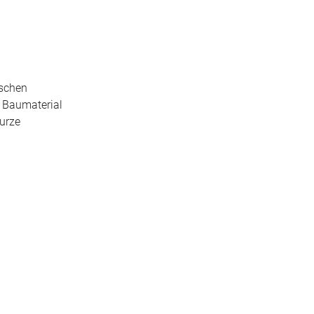
ischen
, Baumaterial
urze