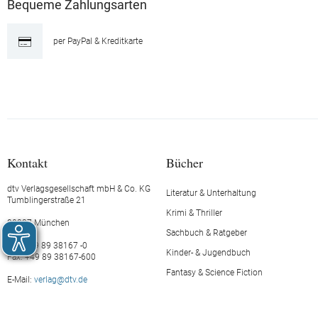
Bequeme Zahlungsarten
per PayPal & Kreditkarte
Kontakt
Bücher
dtv Verlagsgesellschaft mbH & Co. KG
Literatur & Unterhaltung
Tumblingerstraße 21
Krimi & Thriller
80337 München
Sachbuch & Ratgeber
Tel.: +49 89 38167 -0
Kinder- & Jugendbuch
Fax: +49 89 38167-600
Fantasy & Science Fiction
E-Mail:
verlag@dtv.de