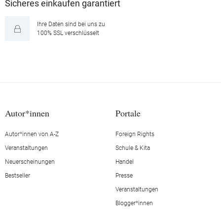
Sicheres einkaufen garantiert
Ihre Daten sind bei uns zu
100% SSL verschlüsselt
Autor*innen
Portale
Autor*innen von A-Z
Foreign Rights
Veranstaltungen
Schule & Kita
Neuerscheinungen
Handel
Bestseller
Presse
Veranstaltungen
Blogger*innen