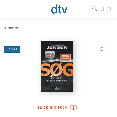
Buchreihen
BAND 1
BLICK INS BUCH