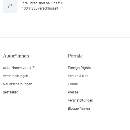
Ihre Daten sind bei uns zu
100% SSL verschlüsselt
Autor*innen
Portale
Autor*innen von A-Z
Foreign Rights
Veranstaltungen
Schule & Kita
Neuerscheinungen
Handel
Bestseller
Presse
Veranstaltungen
Blogger*innen