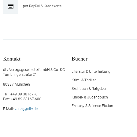
per PayPal & Kreditkarte
Kontakt
Bücher
dtv Verlagsgesellschaft mbH & Co. KG
Literatur & Unterhaltung
Tumblingerstraße 21
Krimi & Thriller
80337 München
Sachbuch & Ratgeber
Tel.: +49 89 38167 -0
Kinder- & Jugendbuch
Fax: +49 89 38167-600
Fantasy & Science Fiction
E-Mail:
verlag@dtv.de