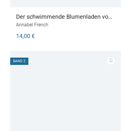
Der schwimmende Blumenladen von
Amsterdam
Annabel French
14,00 €
BAND 2