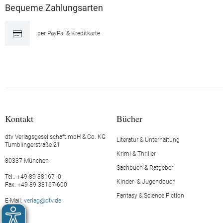
Bequeme Zahlungsarten
per PayPal & Kreditkarte
Kontakt
Bücher
dtv Verlagsgesellschaft mbH & Co. KG
Literatur & Unterhaltung
Tumblingerstraße 21
Krimi & Thriller
80337 München
Sachbuch & Ratgeber
Tel.: +49 89 38167 -0
Kinder- & Jugendbuch
Fax: +49 89 38167-600
Fantasy & Science Fiction
E-Mail:
verlag@dtv.de