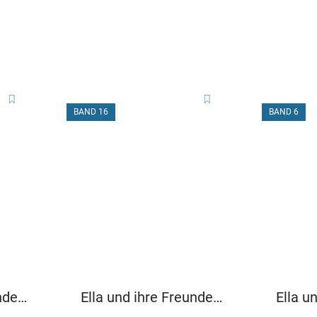
BAND 16
BAND 6
nde
Ella und ihre Freunde
Ella u
als Babysitter
Puste