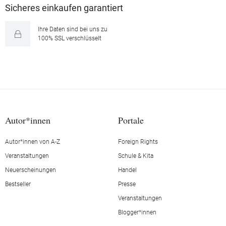
Sicheres einkaufen garantiert
Ihre Daten sind bei uns zu
100% SSL verschlüsselt
Autor*innen
Portale
Autor*innen von A-Z
Foreign Rights
Veranstaltungen
Schule & Kita
Neuerscheinungen
Handel
Bestseller
Presse
Veranstaltungen
Blogger*innen