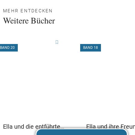
MEHR ENTDECKEN
Weitere Bücher
BAND 20
BAND 18
Ella und die entführten
Ella und ihre Freu
Pferde
retten die Schule