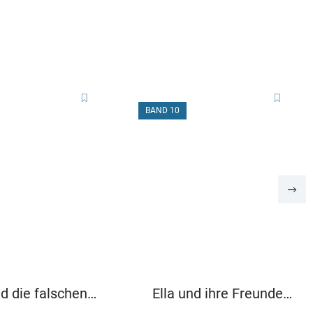
BAND 10
nd die falschen
Ella und ihre Freunde
ln
außer Rand und Band