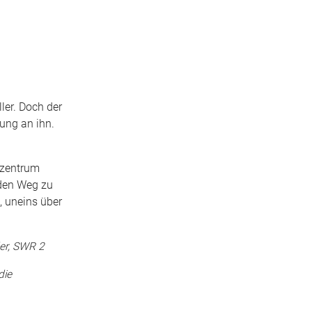
ler. Doch der
ung an ihn.
rzentrum
 den Weg zu
, uneins über
der, SWR 2
die