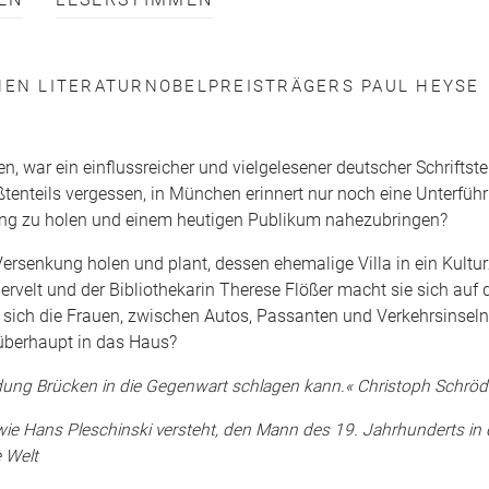
EN
LESERSTIMMEN
CHEN LITERATURNOBELPREISTRÄGERS PAUL HEYSE
, war ein einflussreicher und vielgelesener deutscher Schriftstel
tenteils vergessen, in München erinnert nur noch eine Unterführ
kung zu holen und einem heutigen Publikum nahezubringen?
Versenkung holen und plant, dessen ehemalige Villa in ein Kultu
rvelt und der Bibliothekarin Therese Flößer macht sie sich auf
sich die Frauen, zwischen Autos, Passanten und Verkehrsinseln
überhaupt in das Haus?
 Bildung Brücken in die Gegenwart schlagen kann.« Christoph Schrö
ie Hans Pleschinski versteht, den Mann des 19. Jahrhunderts in 
e Welt