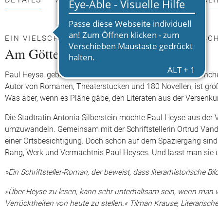
DETAILS
AUTOR*INNEN
PRESSEMATERIALI
EIN VIELSCHICHTIGES LEBENSBILD DES DEUTS
Am Götterbaum
Paul Heyse, geboren 1830 in Berlin, verstorben 1914 in München
Autor von Romanen, Theaterstücken und 180 Novellen, ist größ
Was aber, wenn es Pläne gäbe, den Literaten aus der Versen
Die Stadträtin Antonia Silberstein möchte Paul Heyse aus der 
umzuwandeln. Gemeinsam mit der Schriftstellerin Ortrud Vande
einer Ortsbesichtigung. Doch schon auf dem Spaziergang sind 
Rang, Werk und Vermächtnis Paul Heyses. Und lässt man sie 
»Ein Schriftsteller-Roman, der beweist, dass literarhistorische
»Über Heyse zu lesen, kann sehr unterhaltsam sein, wenn man w
Verrücktheiten von heute zu stellen.« Tilman Krause, Literarisch