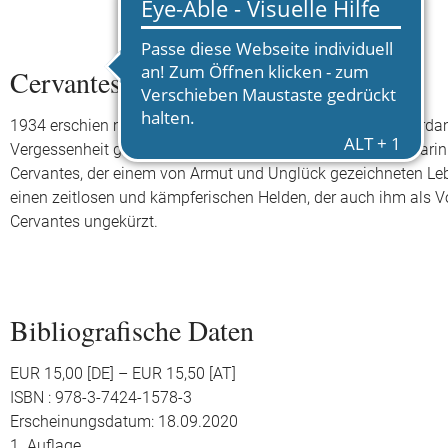
Cervantes
1934 erschien mit »Cervantes« im Querido Verlag in Amsterdam
Vergessenheit geratene Schriftsteller Bruno Frank erzählt dari
Cervantes, der einem von Armut und Unglück gezeichneten Le
einen zeitlosen und kämpferischen Helden, der auch ihm als Vo
Cervantes ungekürzt.
Bibliografische Daten
EUR 15,00 [DE] – EUR 15,50 [AT]
ISBN : 978-3-7424-1578-3
Erscheinungsdatum: 18.09.2020
1. Auflage