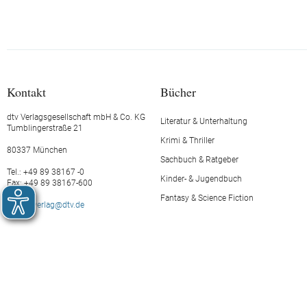
Kontakt
Bücher
dtv Verlagsgesellschaft mbH & Co. KG
Literatur & Unterhaltung
Tumblingerstraße 21
Krimi & Thriller
80337 München
Sachbuch & Ratgeber
Tel.: +49 89 38167 -0
Kinder- & Jugendbuch
Fax: +49 89 38167-600
Fantasy & Science Fiction
E-Mail:
verlag@dtv.de