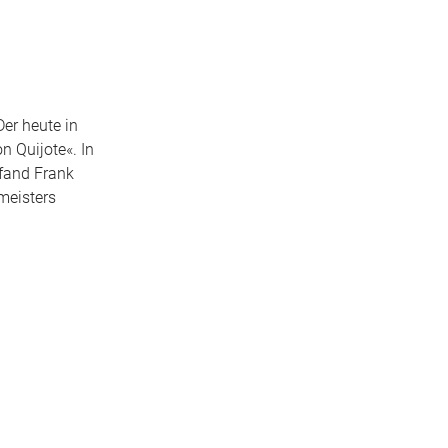
er heute in
n Quijote«. In
fand Frank
meisters