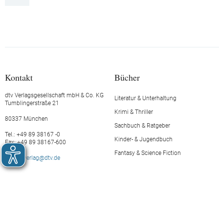
Kontakt
Bücher
dtv Verlagsgesellschaft mbH & Co. KG
Literatur & Unterhaltung
Tumblingerstraße 21
Krimi & Thriller
80337 München
Sachbuch & Ratgeber
Tel.: +49 89 38167 -0
Kinder- & Jugendbuch
Fax: +49 89 38167-600
Fantasy & Science Fiction
E-Mail:
verlag@dtv.de