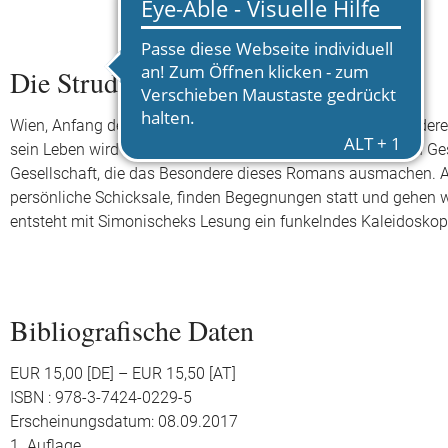
Die Strudlhofstiege
Wien, Anfang des 20. Jahrhunderts: Im Mittelpunkt von Dodere
sein Leben wird hier erzählt. Es sind die kleinen und großen G
Gesellschaft, die das Besondere dieses Romans ausmachen. All
persönliche Schicksale, finden Begegnungen statt und gehen wi
entsteht mit Simonischeks Lesung ein funkelndes Kaleidoskop,
Bibliografische Daten
EUR 15,00 [DE] – EUR 15,50 [AT]
ISBN : 978-3-7424-0229-5
Erscheinungsdatum: 08.09.2017
1. Auflage