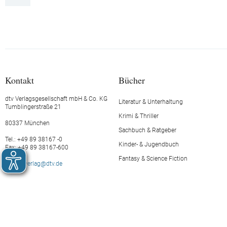
Kontakt
Bücher
dtv Verlagsgesellschaft mbH & Co. KG
Literatur & Unterhaltung
Tumblingerstraße 21
Krimi & Thriller
80337 München
Sachbuch & Ratgeber
Tel.: +49 89 38167 -0
Kinder- & Jugendbuch
Fax: +49 89 38167-600
Fantasy & Science Fiction
E-Mail:
verlag@dtv.de