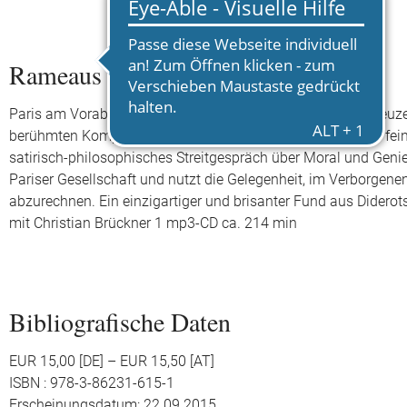
Rameaus Neffe
Paris am Vorabend der Revolution: In einem Kaffeehaus kreu
berühmten Komponisten, und von Diderots Erzähler, einem fei
satirisch-philosophisches Streitgespräch über Moral und Genie, 
Pariser Gesellschaft und nutzt die Gelegenheit, im Verborgen
abzurechnen. Ein einzigartiger und brisanter Fund aus Didero
mit Christian Brückner 1 mp3-CD ca. 214 min
Bibliografische Daten
EUR 15,00 [DE] – EUR 15,50 [AT]
ISBN : 978-3-86231-615-1
Erscheinungsdatum: 22.09.2015