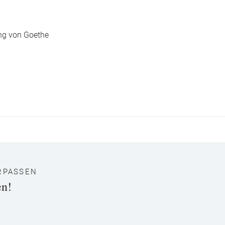
ng von Goethe
RPASSEN
en!