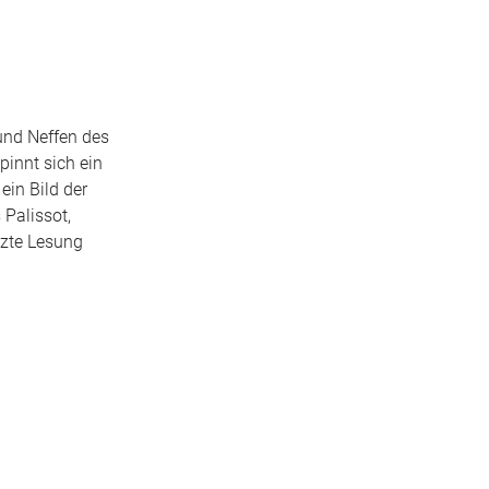
und Neffen des
innt sich ein
ein Bild der
 Palissot,
rzte Lesung