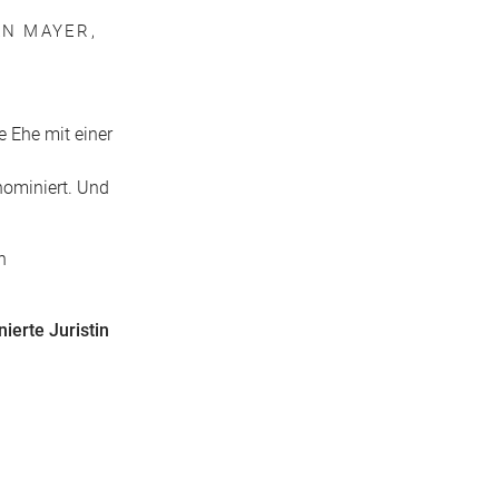
AN MAYER,
e Ehe mit einer
 nominiert. Und
n
ierte Juristin