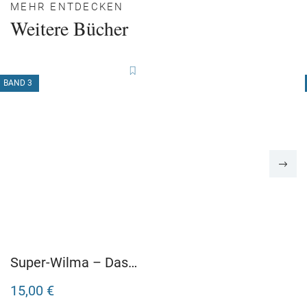
MEHR ENTDECKEN
Weitere Bücher
BAND 3
Super-Wilma – Das
Monster unter Mattis
15,00 €
Bett