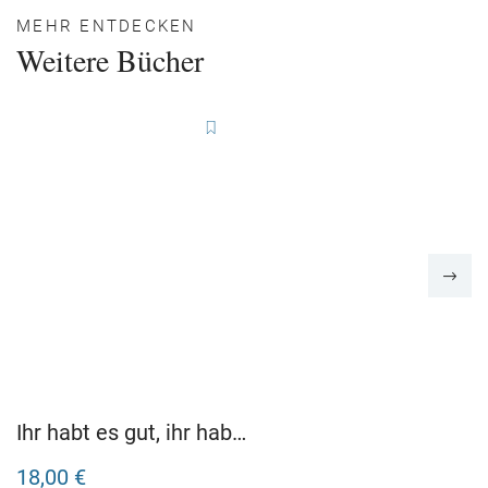
MEHR ENTDECKEN
Weitere Bücher
Ihr habt es gut, ihr habt
ja mich. Die Online-Omi
18,00 €
lässt sich wählen