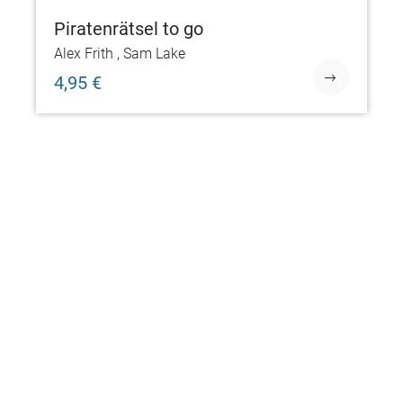
LITERATUR & UNTERHALTUNG
Piratenrätsel to go
Alex Frith
,
Sam Lake
UNSERE NEUERSCHEINUNGEN
4,95 €
Neue Bücher bei dtv