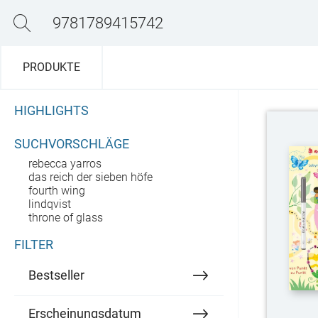
n
Aktuelles
Bücher
Autor*innen
Verlag
Service
PRODUKTE
HIGHLIGHTS
SUCHVORSCHLÄGE
rebecca yarros
das reich der sieben höfe
fourth wing
lindqvist
throne of glass
FILTER
Bestseller
d
Erscheinungsdatum
d