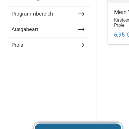
Mein 
Programmbereich
d
weg-B
Kirste
Prole
Ausgabeart
d
6,95 
Preis
d