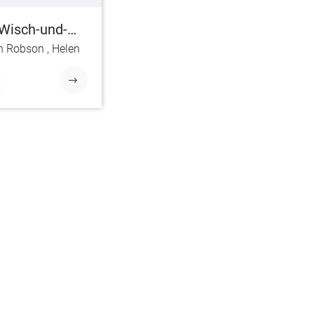
Wisch-und-
uch: Feen
en Robson
,
Helen
€